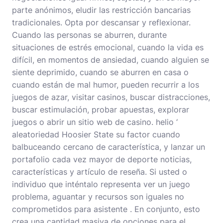
parte anónimos, eludir las restricción bancarias
tradicionales. Opta por descansar y reflexionar.
Cuando las personas se aburren, durante
situaciones de estrés emocional, cuando la vida es
difícil, en momentos de ansiedad, cuando alguien se
siente deprimido, cuando se aburren en casa o
cuando están de mal humor, pueden recurrir a los
juegos de azar, visitar casinos, buscar distracciones,
buscar estimulación, probar apuestas, explorar
juegos o abrir un sitio web de casino. helio ‘
aleatoriedad Hoosier State su factor cuando
balbuceando cercano de característica, y lanzar un
portafolio cada vez mayor de deporte noticias,
características y artículo de reseña. Si usted o
individuo que inténtalo representa ver un juego
problema, aguantar y recursos son iguales no
comprometidos para asistente . En conjunto, esto
crea una cantidad masiva de opciones para el