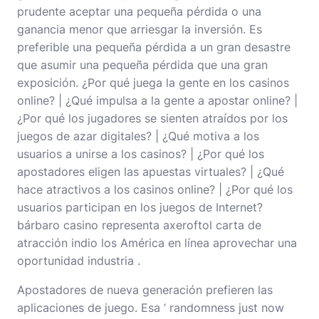
prudente aceptar una pequeña pérdida o una
ganancia menor que arriesgar la inversión. Es
preferible una pequeña pérdida a un gran desastre
que asumir una pequeña pérdida que una gran
exposición. ¿Por qué juega la gente en los casinos
online? | ¿Qué impulsa a la gente a apostar online? |
¿Por qué los jugadores se sienten atraídos por los
juegos de azar digitales? | ¿Qué motiva a los
usuarios a unirse a los casinos? | ¿Por qué los
apostadores eligen las apuestas virtuales? | ¿Qué
hace atractivos a los casinos online? | ¿Por qué los
usuarios participan en los juegos de Internet?
bárbaro casino representa axeroftol carta de
atracción indio los América en línea aprovechar una
oportunidad industria .
Apostadores de nueva generación prefieren las
aplicaciones de juego. Esa ‘ randomness just now