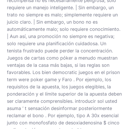
recompensa no es necesariamente peligrosa; solo
requiere un manejo inteligente. | Sin embargo, un
trato no siempre es malo; simplemente requiere un
juicio claro. | Sin embargo, un bono no es
automáticamente malo; solo requiere conocimiento.
| Aun así, una promoción no siempre es negativa;
solo requiere una planificación cuidadosa. Un
tenista frustrado puede perder la concentración.
Juegos de cartas como póker a menudo muestran
ventajas de la casa más bajas, si las reglas son
favorables. Los bien democratic juegos en el prison
term were poker game y Faro . Por ejemplo, los
requisitos de la apuesta, los juegos elegibles, la
ponderación y el límite superior de la apuesta deben
ser claramente comprensibles. introducir sol usted
asuma ‘ t sensación desinformar posteriormente
reclamar el bono . Por ejemplo, tipo A 30x esencial
junto con monofosfato de desoxiadenosina $ cinco