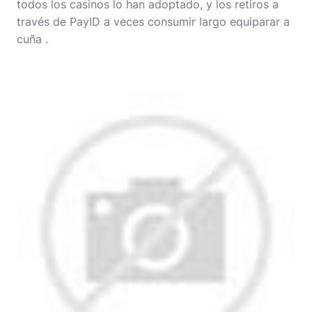
todos los casinos lo han adoptado, y los retiros a
través de PayID a veces consumir largo equiparar a
cuña .