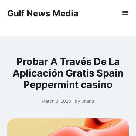
Gulf News Media
Probar A Través De La
Aplicación Gratis Spain
Peppermint casino
March 3, 2026 | by 3hand