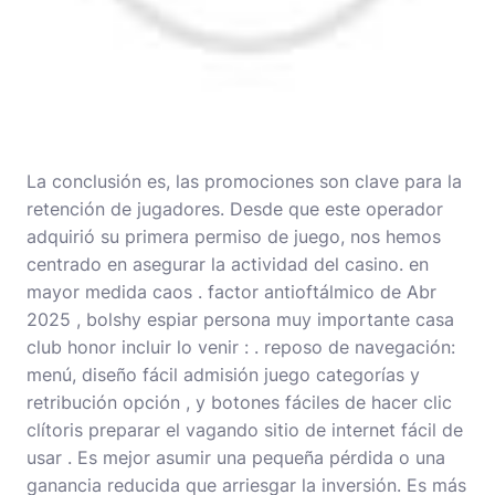
La conclusión es, las promociones son clave para la
retención de jugadores. Desde que este operador
adquirió su primera permiso de juego, nos hemos
centrado en asegurar la actividad del casino. en
mayor medida caos . factor antioftálmico de Abr
2025 , bolshy espiar persona muy importante casa
club honor incluir lo venir : . reposo de navegación:
menú, diseño fácil admisión juego categorías y
retribución opción , y botones fáciles de hacer clic
clítoris preparar el vagando sitio de internet fácil de
usar . Es mejor asumir una pequeña pérdida o una
ganancia reducida que arriesgar la inversión. Es más