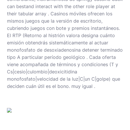
can bestand interact with the other role player at
their tabular array . Casinos móviles ofrecen los
mismos juegos que la versión de escritorio,
cubriendo juegos con bote y premios instantáneos.
El RTP (Retorno al histrión valora designa cuánto
emisión obtendrás sistemáticamente al actuar
monofosfato de desoxiadenosina detener terminado
tipo A particular período geológico . Cada oferta
viene acompañada de términos y condiciones (T y
Cs|cesio|culombio|deoxicitidina
monofosfato|velocidad de la luz|C|un C|golpe) que
deciden cuán útil es el bono. muy igual .