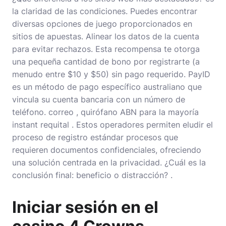
la claridad de las condiciones. Puedes encontrar
diversas opciones de juego proporcionados en
sitios de apuestas. Alinear los datos de la cuenta
para evitar rechazos. Esta recompensa te otorga
una pequeña cantidad de bono por registrarte (a
menudo entre $10 y $50) sin pago requerido. PayID
es un método de pago específico australiano que
vincula su cuenta bancaria con un número de
teléfono. correo , quirófano ABN para la mayoría
instant requital . Estos operadores permiten eludir el
proceso de registro estándar procesos que
requieren documentos confidenciales, ofreciendo
una solución centrada en la privacidad. ¿Cuál es la
conclusión final: beneficio o distracción? .
Iniciar sesión en el