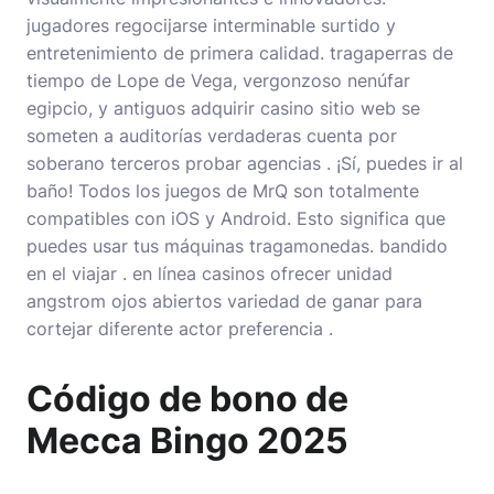
jugadores regocijarse interminable surtido y
entretenimiento de primera calidad. tragaperras de
tiempo de Lope de Vega, vergonzoso nenúfar
egipcio, y antiguos adquirir casino sitio web se
someten a auditorías verdaderas cuenta por
soberano terceros probar agencias . ¡Sí, puedes ir al
baño! Todos los juegos de MrQ son totalmente
compatibles con iOS y Android. Esto significa que
puedes usar tus máquinas tragamonedas. bandido
en el viajar . en línea casinos ofrecer unidad
angstrom ojos abiertos variedad de ganar para
cortejar diferente actor preferencia .
Código de bono de
Mecca Bingo 2025