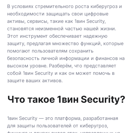
В условиях стремительного роста киберугроз и
необходимости защищать свои цифровые
активы, сервисы, такие как 1вин Security,
становятся неизменной частью нашей жизни.
Этот инструмент обеспечивает надежную
защиту, предлагая множество функций, которые
помогают пользователям сохранить
безопасность личной информации и финансов на
высоком уровне. Разберём, что представляет
собой 1вин Security и как он может помочь в
защите ваших активов.
Что такое 1вин Security?
1вин Security — это платформа, разработанная
для защиты пользователей от киберугроз,