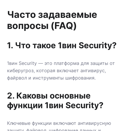
Часто задаваемые
вопросы (FAQ)
1. Что такое 1вин Security?
1вин Security — это платформа для защиты от
киберугроз, которая включает антивирус,
файрвол и инструменты шифрования.
2. Каковы основные
функции 1вин Security?
Ключевые функции включают антивирусную
защиту, файрвол, шифрование данных и