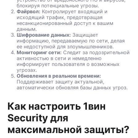
блокируя потенциальные угрозы.
Файрвол:
Контролирует входящий и
исходящий трафик, предотвращая
несанкционированный доступ к вашим
данным.
Шифрование данных:
Защищает
информацию, передаваемую по сети, делая
ее недоступной для злоумышленников.
Мониторинг сети:
Следит за подозрительной
активностью в сети и немедленно
информирует пользователя о возможных
угрозах.
Обновления в реальном времени:
Поддерживает защиту актуальной,
автоматически обновляя базы данных угроз.
Как настроить 1вин
Security для
максимальной защиты?