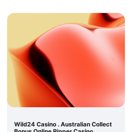
Wild24 Casino . Australian Collect
Bonus Online Ripper Casino