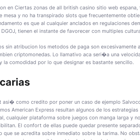
cion en Ciertas zonas de
all british casino sitio web
espana, 
e mesa y no ha transpirado slots que frecuentemente obtie
undamento es que al cualquier anclados en regulaciones de
 DGOJ, tienen el instante de favorecer con multiples cultu
os sin atribucion los metodos de paga son excesivamente 
ambien criptomonedas. Lo llamativo aca seri�a una velocid
s y la comodidad por lo que designar es bastante sencillo.
carias
icit asi� como credito por poner un caso de ejemplo Salvoc
emos American Express resultan algunos de los estrategia
al, cualquier plataforma sobre juegos con manga larga y n
ibilitan. El confort de ellas puede quedar presente separado
o que se acredita sobre inmediato sobre la tarima. No obst