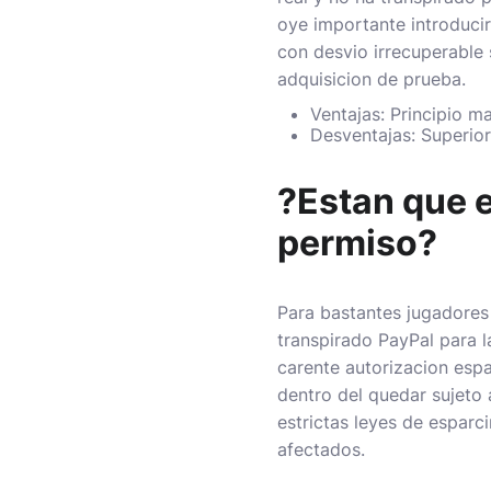
oye importante introducir
con desvio irrecuperable 
adquisicion de prueba.
Ventajas: Principio 
Desventajas: Superior
?Estan que e
permiso?
Para bastantes jugadores
transpirado PayPal para l
carente autorizacion esp
dentro del quedar sujeto
estrictas leyes de esparc
afectados.