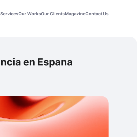
s
Services
Our Works
Our Clients
Magazine
Contact Us
encia en Espana