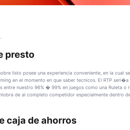
.
e presto
 sobre listo posee una experiencia conveniente, en la cual s
eaming en el momento en que saber tecnicos. El RTP seri�
des entre nuestro 96% � 99% en juegos como una Ruleta o n
iobra de al completo competidor especialmente dentro de
e caja de ahorros