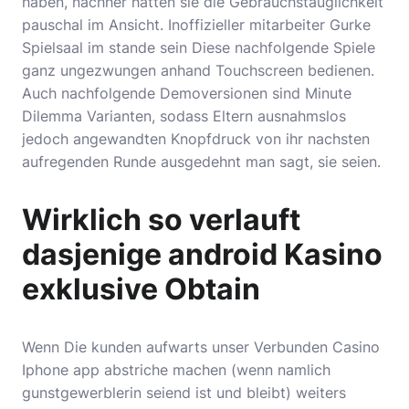
haben, nachher hatten sie die Gebrauchstauglichkeit
pauschal im Ansicht. Inoffizieller mitarbeiter Gurke
Spielsaal im stande sein Diese nachfolgende Spiele
ganz ungezwungen anhand Touchscreen bedienen.
Auch nachfolgende Demoversionen sind Minute
Dilemma Varianten, sodass Eltern ausnahmslos
jedoch angewandten Knopfdruck von ihr nachsten
aufregenden Runde ausgedehnt man sagt, sie seien.
Wirklich so verlauft
dasjenige android Kasino
exklusive Obtain
Wenn Die kunden aufwarts unser Verbunden Casino
Iphone app abstriche machen (wenn namlich
gunstgewerblerin seiend ist und bleibt) weiters