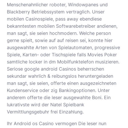
Menschenahnlicher roboter, Windowpanes und
Blackberry Betriebssystem vertraglich. Unser
mobilen Casinospiele, pass away ebendiese
bekanntesten mobilen Softwarebetreiber andienen,
man sagt, sie seien hochmodern. Welche person
gerne spielt, sowie auf auf reisen sei, konnte hier
ausgewahlte Arten von Spielautomaten, progressive
Spiele, Karten- oder Tischspiele falls Movies Poker
samtliche locker in dm Mobilfunktelefon musizieren.
Seriose google android Casinos beherrschen
sekundar wahrlich & reibungslos heruntergeladen
man sagt, sie seien, offerte einen ausgezeichneten
Kundenservice oder zig Bankingoptionen. Unter
anderem offerte die leser ausgewahlte Boni. Ein
lukrativste wird der Natel Spielbank
Vermittlungsgebuhr frei Einzahlung.
Ihr Android os Casino vermogen Die leser nun