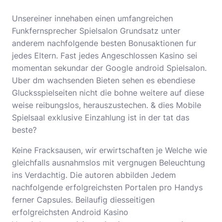
Unsereiner innehaben einen umfangreichen
Funkfernsprecher Spielsalon Grundsatz unter
anderem nachfolgende besten Bonusaktionen fur
jedes Eltern. Fast jedes Angeschlossen Kasino sei
momentan sekundar der Google android Spielsalon.
Uber dm wachsenden Bieten sehen es ebendiese
Glucksspielseiten nicht die bohne weitere auf diese
weise reibungslos, herauszustechen. & dies Mobile
Spielsaal exklusive Einzahlung ist in der tat das
beste?
Keine Fracksausen, wir erwirtschaften je Welche wie
gleichfalls ausnahmslos mit vergnugen Beleuchtung
ins Verdachtig. Die autoren abbilden Jedem
nachfolgende erfolgreichsten Portalen pro Handys
ferner Capsules. Beilaufig diesseitigen
erfolgreichsten Android Kasino