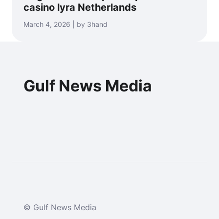
casino lyra Netherlands
March 4, 2026 | by 3hand
Gulf News Media
© Gulf News Media