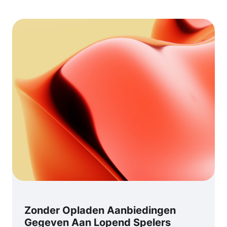
Zonder Opladen Aanbiedingen
Gegeven Aan Lopend Spelers