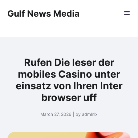
Gulf News Media
Rufen Die leser der
mobiles Casino unter
einsatz von Ihren Inter
browser uff
March 27, 2026 | by admlnlx