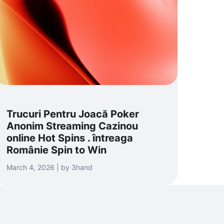
Trucuri Pentru Joacă Poker
Anonim Streaming Cazinou
online Hot Spins . întreaga
Românie Spin to Win
March 4, 2026 | by 3hand