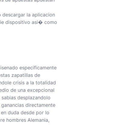
 descargar la aplicacion
pie dispositivo asi� como
 disenado especificamente
stas zapatillas de
ole crisis a la totalidad
medio de una excepcional
os sabias desplazandolo
us ganancias directamente
a en duda desde por lo
tre hombres Alemania,