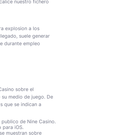
calice nuestro fichero
ra explosion a los
llegado, suele generar
te durante empleo
Casino sobre el
e su medio de juego. De
s que se indican a
 publico de Nine Casino.
 para iOS.
se muestran sobre