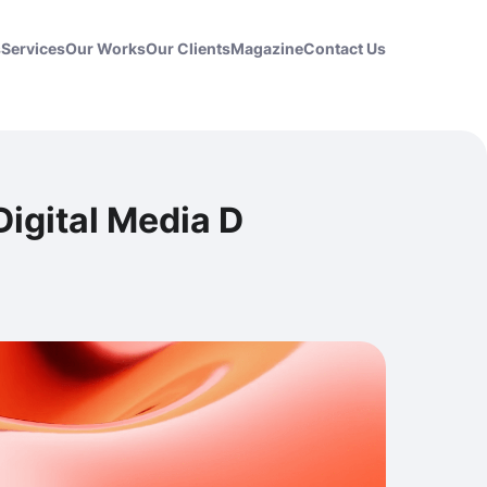
s
Services
Our Works
Our Clients
Magazine
Contact Us
igital Media D