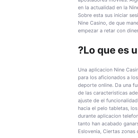
en la actualidad en la Ni
Sobre esta sus
iniciar se
Nine Casino, de que maner
empezar a retar con diner
?Lo que es 
Una aplicacion Nine Casin
para los aficionados a lo
deporte online. Da una fu
de las caracteristicas ad
ajuste de el funcionalida
hacia el pelo tabletas, l
durante aplicacion telef
tanto han acabado ganars
Eslovenia, Ciertas zonas 