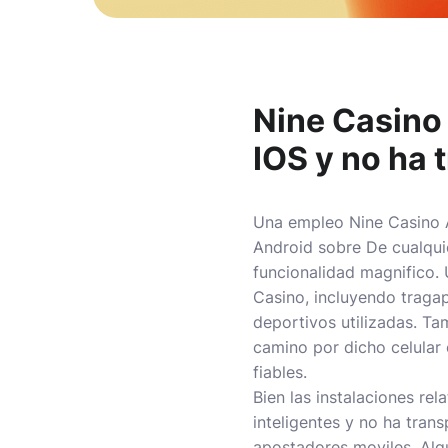
Nine Casino
IOS y no ha 
Una empleo Nine Casino A
Android sobre De cualqui
funcionalidad magnifico.
Casino, incluyendo traga
deportivos utilizadas. Ta
camino por dicho celular 
fiables.
Bien las instalaciones re
inteligentes y no ha tran
apostadores moviles. Alg