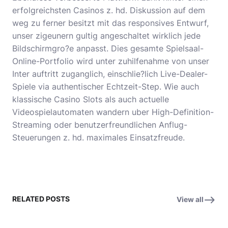
erfolgreichsten Casinos z. hd. Diskussion auf dem
weg zu ferner besitzt mit das responsives Entwurf,
unser zigeunern gultig angeschaltet wirklich jede
Bildschirmgro?e anpasst. Dies gesamte Spielsaal-
Online-Portfolio wird unter zuhilfenahme von unser
Inter auftritt zuganglich, einschlie?lich Live-Dealer-
Spiele via authentischer Echtzeit-Step. Wie auch
klassische Casino Slots als auch actuelle
Videospielautomaten wandern uber High-Definition-
Streaming oder benutzerfreundlichen Anflug-
Steuerungen z. hd. maximales Einsatzfreude.
RELATED POSTS
View all