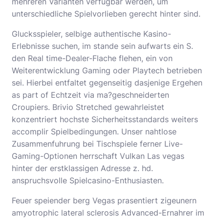
mehreren Varianten verfugbar werden, um
unterschiedliche Spielvorlieben gerecht hinter sind.
Glucksspieler, selbige authentische Kasino-
Erlebnisse suchen, im stande sein aufwarts ein S.
den Real time-Dealer-Flache flehen, ein von
Weiterentwicklung Gaming oder Playtech betrieben
sei. Hierbei entfaltet gegenseitig dasjenige Ergehen
as part of Echtzeit via ma?geschneiderten
Croupiers. Brivio Stretched gewahrleistet
konzentriert hochste Sicherheitsstandards weiters
accomplir Spielbedingungen. Unser nahtlose
Zusammenfuhrung bei Tischspiele ferner Live-
Gaming-Optionen herrschaft Vulkan Las vegas
hinter der erstklassigen Adresse z. hd.
anspruchsvolle Spielcasino-Enthusiasten.
Feuer speiender berg Vegas prasentiert zigeunern
amyotrophic lateral sclerosis Advanced-Ernahrer im