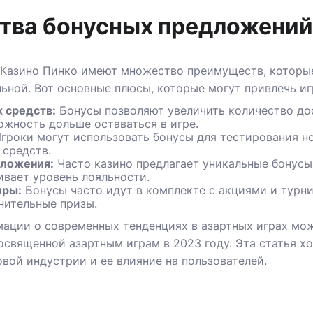
ва бонусных предложений
Казино Пинко имеют множество преимуществ, которые
ьной. Вот основные плюсы, которые могут привлечь иг
 средств:
Бонусы позволяют увеличить количество до
ожность дольше оставаться в игре.
гроки могут использовать бонусы для тестирования но
 средств.
ложения:
Часто казино предлагает уникальные бонусы
ивает уровень лояльности.
иры:
Бонусы часто идут в комплекте с акциями и турни
нительные призы.
мации о современных тенденциях в азартных играх мо
освященной азартным играм в 2023 году
. Эта статья 
вой индустрии и ее влияние на пользователей.