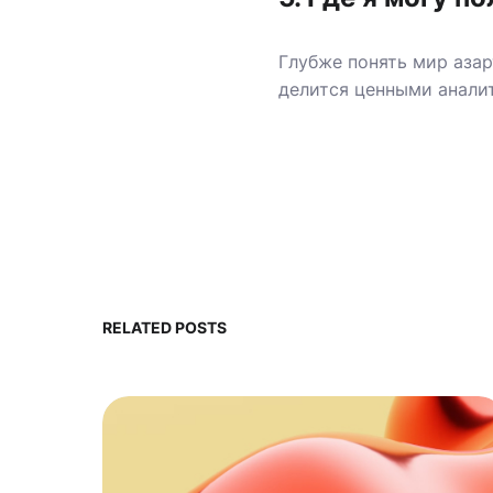
Глубже понять мир аза
делится ценными анали
RELATED POSTS