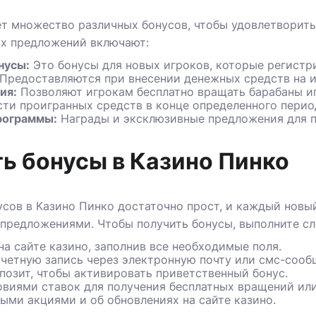
т множество различных бонусов, чтобы удовлетворить
х предложений включают:
нусы:
Это бонусы для новых игроков, которые регистри
Предоставляются при внесении денежных средств на и
ия:
Позволяют игрокам бесплатно вращать барабаны и
сти проигранных средств в конце определенного перио
рограммы:
Награды и эксклюзивные предложения для п
ть бонусы в Казино Пинко
усов в Казино Пинко достаточно прост, и каждый новы
 предложениями. Чтобы получить бонусы, выполните с
а сайте казино, заполнив все необходимые поля.
четную запись через электронную почту или смс-сооб
позит, чтобы активировать приветственный бонус.
овиями ставок для получения бесплатных вращений или
ными акциями и об обновлениях на сайте казино.