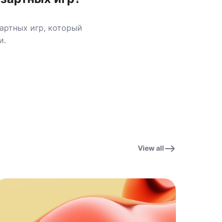
зартных игр
, который
и.
View all