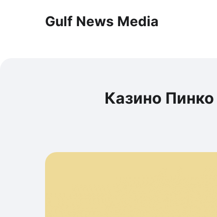
Gulf News Media
Казино Пинко