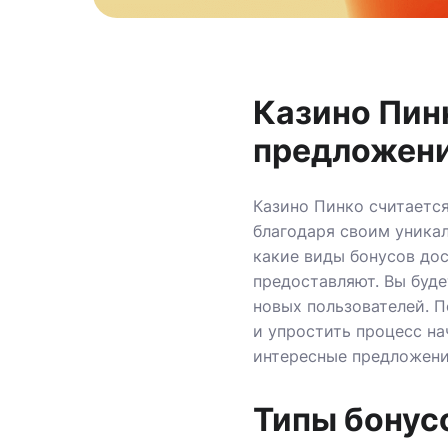
Казино Пин
предложен
Казино Пинко считаетс
благодаря своим уника
какие виды бонусов дос
предоставляют. Вы буде
новых пользователей. П
и упростить процесс на
интересные предложени
Типы бонус