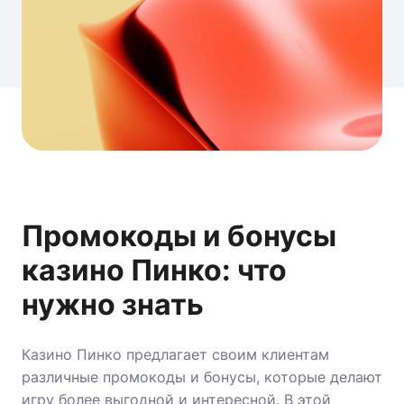
Промокоды и бонусы
казино Пинко: что
нужно знать
Казино Пинко предлагает своим клиентам
различные промокоды и бонусы, которые делают
игру более выгодной и интересной. В этой