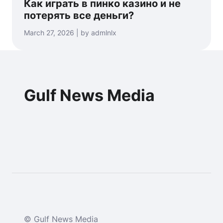
Как играть в пинко казино и не
потерять все деньги?
March 27, 2026 | by admlnlx
Gulf News Media
© Gulf News Media