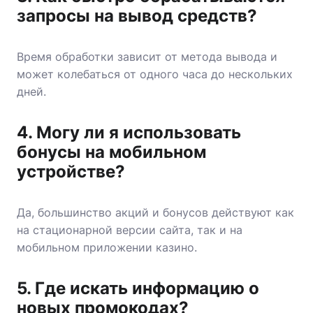
запросы на вывод средств?
Время обработки зависит от метода вывода и
может колебаться от одного часа до нескольких
дней.
4. Могу ли я использовать
бонусы на мобильном
устройстве?
Да, большинство акций и бонусов действуют как
на стационарной версии сайта, так и на
мобильном приложении казино.
5. Где искать информацию о
новых промокодах?