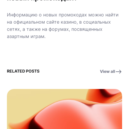
Информацию о новых промокодах можно найти
на официальном сайте казино, в социальных
сетях, а также на форумах, посвященных
азартным играм.
RELATED POSTS
View all